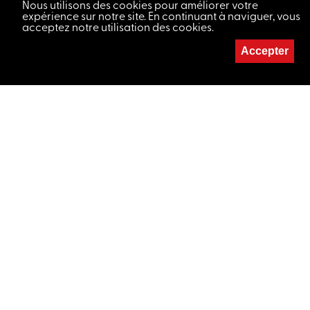
Nous utilisons des cookies pour améliorer votre
expérience sur notre site. En continuant à naviguer, vous
acceptez notre utilisation des cookies.
Accepter
MAISON DU CONCERT
032 724 21 22