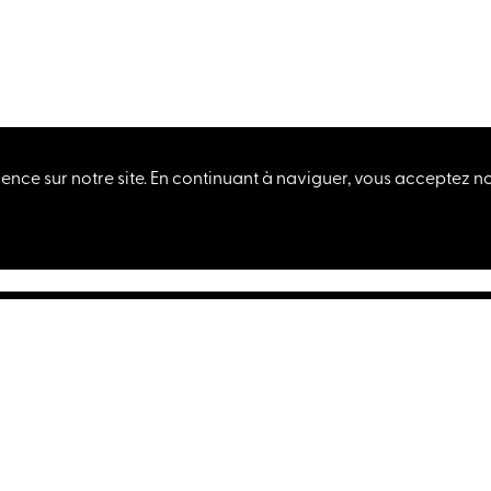
ence sur notre site. En continuant à naviguer, vous acceptez not
THÉÂT
032 724
theatr