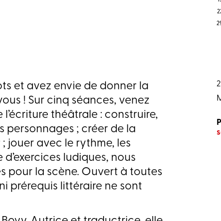
2
2
2
ots et avez envie de donner la
M
 vous ! Sur cinq séances, venez
l’écriture théâtrale : construire,
P
es personnages ; créer de la
; jouer avec le rythme, les
de d’exercices ludiques, nous
es pour la scène. Ouvert à toutes
i prérequis littéraire ne sont