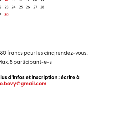
2
23
24
25
26
27
28
9
30
80 francs pour les cinq rendez-vous.
ax. 8 participant-e-s
lus d’infos et inscription : écrire à
so.bovy@gmail.com