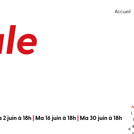
d’écrit
Accueil
le
M
L
1
1
2
J
L
 2 juin à 18h
|
Ma 16 juin à 18h
|
Ma 30 juin à 18h
1
<
1