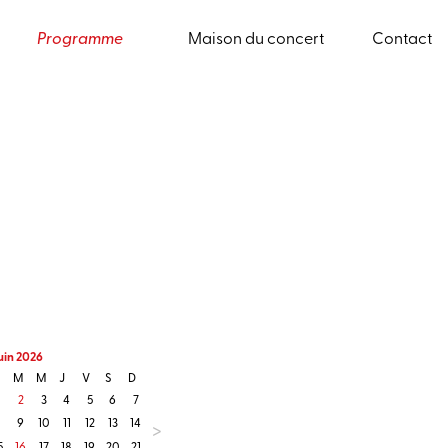
ure
Programme
Maison du concert
Contact
ai 2026
M
M
J
V
S
D
1
2
3
4
5
6
7
8
9
10
1
12
13
14
15
16
17
8
19
20
21
22
23
24
5
26
27
28
29
30
31
uin 2026
M
M
J
V
S
D
2
3
4
5
6
7
8
9
10
11
12
13
14
>
5
16
17
18
19
20
21