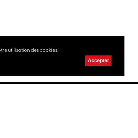
re utilisation des cookies.
Accepter
RE
 21 22
e@maisonduconcert.ch